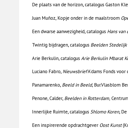
De plaats van de horizon, catalogus Gaston Kle
Juan Muñoz, Kopje onder in de maalstroom
Op
Een dwarse aanwezigheid, catalogus
Hans van 
Twintig bijdragen, catalogus
Beelden Stedelijk
Arie Berkulin, catalogus
Arie Berkulin Mbarat K
Luciano Fabro,
Nieuwsbrief
A’dams Fonds voor d
Panamarenko,
Beeld in Beeld
, Bur.Vlasblom B
Penone, Calder,
Beelden in Rotterdam,
Centrum
Innerlijke Ruimte, catalogus
Shlomo Koren
, De
Een inspirerende opdrachtgever
Oost Kunst
(Ku