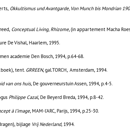
erts,
Okkultismus und Avantgarde, Von Munch bis Mondrian 19
reed,
Conceptual Living, Rhizome
, (in appartement Macha Roes
ure De Vishal, Haarlem, 1995.
amen academie Den Bosch, 1994, p.64-68.
kboek), tent.
GRREEN
, gal.TORCH, Amsterdam, 1994.
id van ons huis
, De gouverneurstuin Assen, 1994, p.4-5.
ogus
Philippe Cazal
, De Beyerd Breda, 1994, p.8-42.
cept à l’image
, MAM-l’ARC, Parijs, 1994, p.25-30.
ragen), bijlage
Vrij Nederland
, 1994.