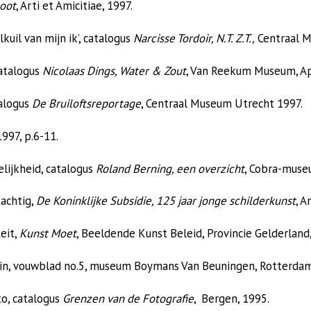
oot
, Arti et Amicitiae, 1997.
kuil van mijn ik’, catalogus
Narcisse Tordoir, N.T. Z.T.,
Centraal M
catalogus
Nicolaas Dings, Water & Zout
, Van Reekum Museum, Ap
talogus
De Bruiloftsreportage
, Centraal Museum Utrecht 1997.
1997, p.6-11.
elijkheid, catalogus
Roland Berning, een overzicht
, Cobra-muse
tachtig,
De Koninklijke Subsidie, 125 jaar jonge schilderkunst
, 
eit,
Kunst Moet
, Beeldende Kunst Beleid, Provincie Gelderland,
uin, vouwblad no.5, museum Boymans Van Beuningen, Rotterdam
to, catalogus
Grenzen van de Fotografie
, Bergen, 1995.