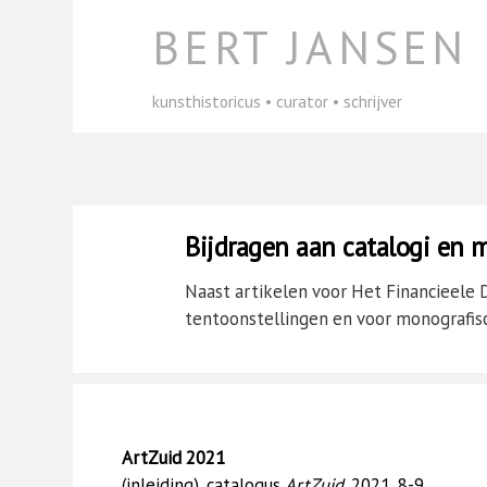
Skip
BERT JANSEN
to
content
kunsthistoricus • curator • schrijver
Bijdragen aan catalogi en 
Naast artikelen voor Het Financieele Da
tentoonstellingen en voor monografisc
ArtZuid 2021
(inleiding), catalogus
ArtZuid
, 2021, 8-9.