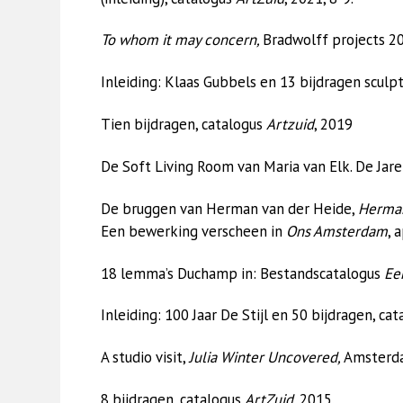
To whom it may concern,
Bradwolff projects 2
Inleiding: Klaas Gubbels en 13 bijdragen scul
Tien bijdragen, catalogus
Artzuid
, 2019
De Soft Living Room van Maria van Elk. De Jare
De bruggen van Herman van der Heide,
Herman
Een bewerking verscheen in
Ons Amsterdam
, 
18 lemma’s Duchamp in: Bestandscatalogus
Een
Inleiding: 100 Jaar De Stijl en 50 bijdragen, ca
A studio visit,
Julia Winter Uncovered,
Amster
8 bijdragen, catalogus
ArtZuid
, 2015.