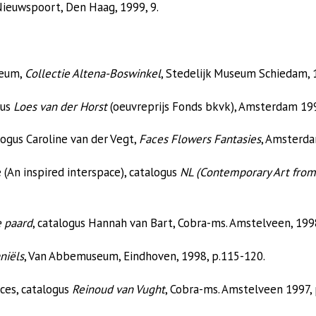
Nieuwspoort, Den Haag, 1999, 9.
seum,
Collectie Altena-Boswinkel
, Stedelijk Museum Schiedam, 1
gus
Loes van der
Horst
(oeuvreprijs Fonds bkvk), Amsterdam 199
logus Caroline van der Vegt,
Faces Flowers Fantasies
, Amsterd
(An inspired interspace), catalogus
NL (Contemporary Art from
e paard
, catalogus Hannah van Bart, Cobra-ms. Amstelveen, 1998
niëls
, Van Abbemuseum, Eindhoven, 1998, p.115-120.
oces, catalogus
Reinoud van Vught
, Cobra-ms. Amstelveen 1997, 