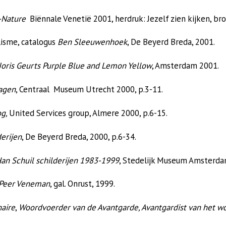
-Nature
Biënnale Venetië 2001, herdruk: Jezelf zien kijken, br
lisme, catalogus
Ben Sleeuwenhoek
, De Beyerd Breda, 2001.
Joris Geurts Purple Blue and Lemon Yellow
, Amsterdam 2001.
agen
, Centraal Museum Utrecht 2000, p.3-11.
og,
United Services group, Almere 2000, p.6-15.
erijen
, De Beyerd Breda, 2000, p.6-34.
an Schuil schilderijen 1983-1999
, Stedelijk Museum Amsterdam
Peer Veneman
, gal. Onrust, 1999.
naire
,
Woordvoerder van de Avantgarde, Avantgardist van het w