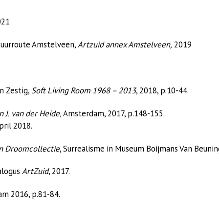
021
ptuurroute Amstelveen,
Artzuid annex Amstelveen,
2019
n Zestig,
Soft Living Room 1968 – 2013
, 2018, p.10-44.
 J. van der Heide,
Amsterdam, 2017, p.148-155.
april 2018.
 Droomcollectie
, Surrealisme in Museum Boijmans Van Beuninge
talogus
ArtZuid
, 2017.
dam 2016, p.81-84.