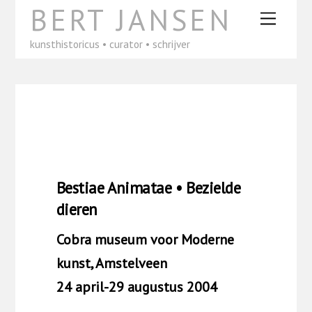
Skip
BERT JANSEN
Menu
to
content
kunsthistoricus • curator • schrijver
Bestiae Animatae • Bezielde
dieren
Cobra museum voor Moderne
kunst, Amstelveen
24 april-29 augustus 2004