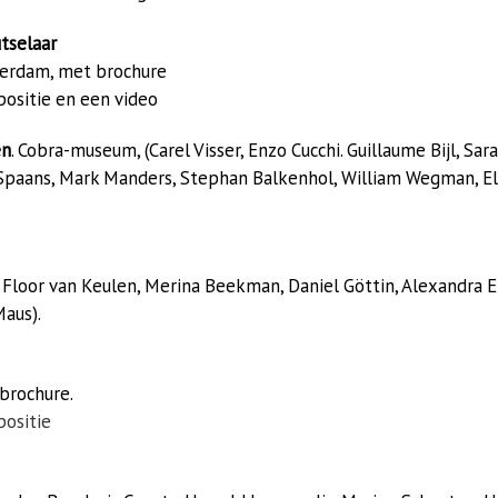
tselaar
erdam, met brochure
ositie en een video
en
. Cobra-museum, (Carel Visser, Enzo Cucchi. Guillaume Bijl, Sa
Spaans, Mark Manders, Stephan Balkenhol, William Wegman, Elly
 Floor van Keulen, Merina Beekman, Daniel Göttin, Alexandra 
aus).
brochure.
ositie