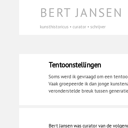
Skip
BERT JANSEN
to
content
kunsthistoricus • curator • schrijver
Tentoonstellingen
Soms werd ik gevraagd om een tentoon
Vaak groepeerde ik dan jonge kunstena
veronderstelde breuk tussen generatie
Bert Jansen was curator van de volgen