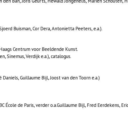
 den Ban, Joris Geurts, Hewald Jongenelis, Marien Schouten, H
joerd Buisman, Cor Dera, Antonietta Peeters, e.a.).
m Haags Centrum voor Beeldende Kunst.
, Sinemus, Verdijk e.a.), catalogus.
 Daniels, Guillaume Bijl, Joost van den Toorn e.a.)
 École de Paris, verder o.a.Guillaume Bijl, Fred Eerdekens, Eri