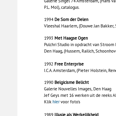
Galerie Singel 74 Amsterdam, (Hans van
P.L. Mol), catalogus.
1994
De Som der Delen
Vleeshal Haarlem, (Douwe Jan Bakker, S
1993
Met Haagse Ogen
Pulchri Studio in opdracht van Stroo
Den Haag, (Hussem, Railich, Schoonhoven
1992
Free Enterprise
I.C.A. Amsterdam, (Pieter Holstein, René
1990
Belgicisme Belicht
Galerie Nouvelles Images, Den Haag
Jef Geys met 16 werken uit de reeks ABC
Klik
hier
voor foto’s
1989
Illusie als Werkelijkheid