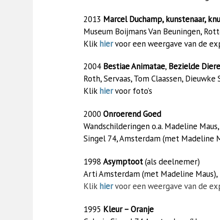
2013
Marcel Duchamp, kunstenaar, knu
Museum Boijmans Van Beuningen, Rott
Klik
hier
voor een weergave van de exp
2004
Bestiae Animatae
,
Bezielde Dier
Roth, Servaas, Tom Claassen, Dieuwke 
Klik
hier
voor foto’s
2000
Onroerend Goed
Wandschilderingen o.a. Madeline Maus,
Singel 74, Amsterdam (met Madeline M
1998
Asymptoot
(als deelnemer)
Arti Amsterdam (met Madeline Maus), 
Klik
hier
voor een weergave van de exp
1995
Kleur – Oranje