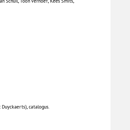
an Schuil, Toon Verhoef, Kees Smits,
c Duyckaerts), catalogus.